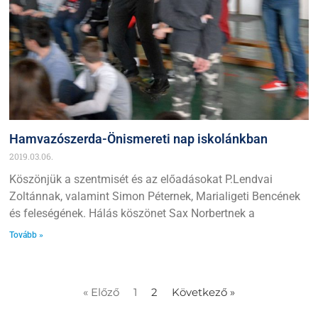
Hamvazószerda-Önismereti nap iskolánkban
2019.03.06.
Köszönjük a szentmisét és az előadásokat P.Lendvai
Zoltánnak, valamint Simon Péternek, Marialigeti Bencének
és feleségének. Hálás köszönet Sax Norbertnek a
Tovább »
« Előző
1
2
Következő »