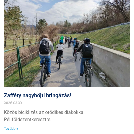
Zafféry nagyböjti bringázás!
2026.03.30.
Közös biciklizés az ötödikes diákokkal
Péliföldszentkeresztre.
Tovább »