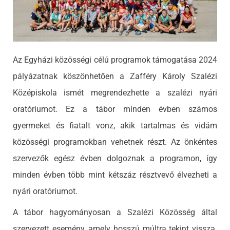
Az Egyházi közösségi célú programok támogatása 2024
pályázatnak köszönhetően a Zafféry Károly Szalézi
Középiskola ismét megrendezhette a szalézi nyári
oratóriumot. Ez a tábor minden évben számos
gyermeket és fiatalt vonz, akik tartalmas és vidám
közösségi programokban vehetnek részt. Az önkéntes
szervezők egész évben dolgoznak a programon, így
minden évben több mint kétszáz résztvevő élvezheti a
nyári oratóriumot.
A tábor hagyományosan a Szalézi Közösség által
szervezett esemény, amely hosszú múltra tekint vissza.