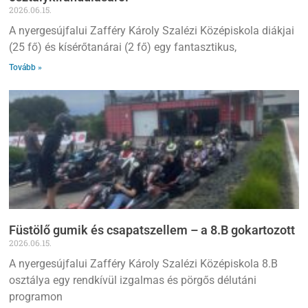
2026.06.15.
A nyergesújfalui Zafféry Károly Szalézi Középiskola diákjai
(25 fő) és kísérőtanárai (2 fő) egy fantasztikus,
Tovább »
Füstölő gumik és csapatszellem – a 8.B gokartozott
2026.06.15.
A nyergesújfalui Zafféry Károly Szalézi Középiskola 8.B
osztálya egy rendkívül izgalmas és pörgős délutáni
programon