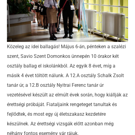
Közeleg az idei ballagás! Május 6-án, pénteken a szalézi
szent, Savio Szent Domonkos ünnepén 10 órakor két
osztály ballag el iskolánkból. Az egyik 8 évet, míg a
másik 4 évet töltött nálunk. A 12.A osztály Schalk Zsolt
tanár úr, a 12.B osztály Nyitrai Ferenc tanár úr
vezetésével készült az elmúlt évek során, hogy kiállják az
érettségi próbáját. Fiataljaink rengeteget tanultak és
fejlődtek, és most egy új életszakasz kezdetére
készülnek. Az érettségi vizsgák előtt azonban még
néhány fontos esemény vár rájuk.