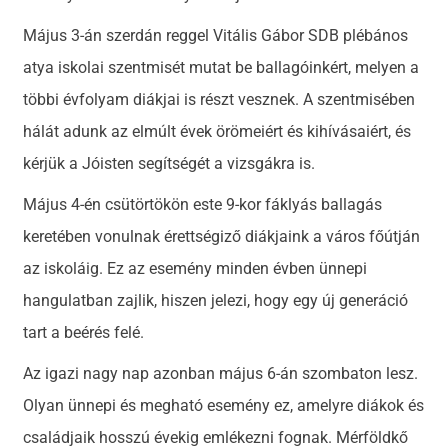
Május 3-án szerdán reggel Vitális Gábor SDB plébános
atya iskolai szentmisét mutat be ballagóinkért, melyen a
többi évfolyam diákjai is részt vesznek. A szentmisében
hálát adunk az elmúlt évek örömeiért és kihívásaiért, és
kérjük a Jóisten segítségét a vizsgákra is.
Május 4-én csütörtökön este 9-kor fáklyás ballagás
keretében vonulnak érettségiző diákjaink a város főútján
az iskoláig. Ez az esemény minden évben ünnepi
hangulatban zajlik, hiszen jelezi, hogy egy új generáció
tart a beérés felé.
Az igazi nagy nap azonban május 6-án szombaton lesz.
Olyan ünnepi és megható esemény ez, amelyre diákok és
családjaik hosszú évekig emlékezni fognak. Mérföldkő