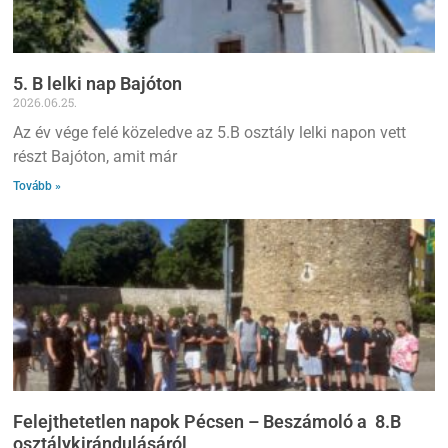
5. B lelki nap Bajóton
2026.06.25.
Az év vége felé közeledve az 5.B osztály lelki napon vett
részt Bajóton, amit már
Tovább »
Felejthetetlen napok Pécsen – Beszámoló a 8.B
osztálykirándulásáról