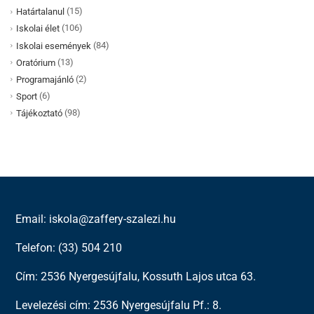
(15)
Határtalanul
(106)
Iskolai élet
(84)
Iskolai események
(13)
Oratórium
(2)
Programajánló
(6)
Sport
(98)
Tájékoztató
Email: iskola@zaffery-szalezi.hu
Telefon: (33) 504 210
Cím: 2536 Nyergesújfalu, Kossuth Lajos utca 63.
Levelezési cím: 2536 Nyergesújfalu Pf.: 8.