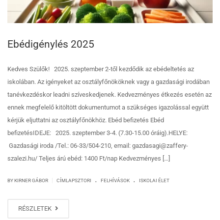
Ebédigénylés 2025
Kedves Szülők! 2025. szeptember 2-től kezdődik az ebédeltetés az
iskolában. Az igényeket az osztályfőnököknek vagy a gazdasági irodában
tanévkezdéskor leadni szíveskedjenek. Kedvezményes étkezés esetén az
ennek megfelelő kitöltött dokumentumot a szükséges igazolással együtt
kérjük eljuttatni az osztályfőnökhöz. Ebéd befizetés Ebéd
befizetésIDEJE: 2025. szeptember 3-4. (7.30-15.00 óráig).HELYE:
Gazdasági iroda /Tel.: 06-33/504-210, email: gazdasagi@zaffery-
szalezi.hu/ Teljes árú ebéd: 1400 Ft/nap Kedvezményes […]
.
.
|
BY KIRNER GÁBOR
CÍMLAPSZTORI
FELHÍVÁSOK
ISKOLAI ÉLET
RÉSZLETEK