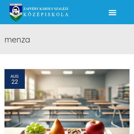
menza
AUG
22