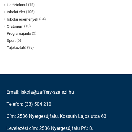
(15)
Határtalanul
(106)
Iskolai élet
(84)
Iskolai események
(13)
Oratórium
(2)
Programajánló
(6)
Sport
(98)
Tájékoztató
Email: iskola@zaffery-szalezi.hu
Telefon: (33) 504 210
Cím: 2536 Nyergesújfalu, Kossuth Lajos utca 63.
Levelezési cím: 2536 Nyergesújfalu Pf.: 8.