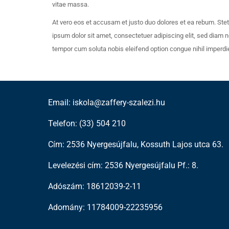
vitae massa.
At vero eos et accusam et justo duo dolores et ea rebum. Ste
ipsum dolor sit amet, consectetuer adipiscing elit, sed diam
tempor cum soluta nobis eleifend option congue nihil imperd
Email: iskola@zaffery-szalezi.hu
Telefon: (33) 504 210
Cím: 2536 Nyergesújfalu, Kossuth Lajos utca 63.
Levelezési cím: 2536 Nyergesújfalu Pf.: 8.
Adószám: 18612039-2-11
Adomány: 11784009-22235956