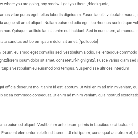
ow where you are going, any road will get you there.[/blockquote]
ivamus vitae purus eget tellus lobortis dignissim. Fusce iaculis vulputate mauris,
augue sit amet aliquet. Nullam euismod odio eget leo rhoncus scelerisque vol
us non. Quisque facilisis lacinia enim eu tincidunt. Sed in nunc sem, at rhoncus 
imata sanctus est Lorem ipsum dolor sit amet. [/pullquote]
 ipsum, euismod eget convallis sed, vestibulum a odio. Pellentesque commodo 
light2]lorem ipsum dolor sit amet, consetetur[/highlight2]. Fusce varius diam sed
c turpis vestibulum eu euismod orci tempus. Suspendisse ultrices interdum
qui officia deserunt mollit anim id est laborum. Ut wisi enim ad minim veniam, qu
liquip ex ea commodo consequat. Ut enim ad minim veniam, quis nostrud exercitati
 urna euismod aliquet. Vestibulum ante ipsum primis in faucibus orci luctus et
]; Praesent elementum eleifend laoreet. Ut nisi ipsum, consequat ac rutrum et, fe