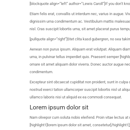
[blockquote align=”left” author=”Lewis Caroll”]If you don’t kn
Etiam felis erat, convallis ut interdum nec, varius in augue. V
dignissim urna condimentum ac. Vestibulum mattis malesuada 
nisl. Cras suscipit lobortis urna, sit amet placerat purus temp
[pullquote align=”right”]Stet clita kasd gubergren, no sea tak
Aenean non purus ipsum. Aliquam erat volutpat. Aliquam diam
urna, in pulvinar tellus imperdiet quis. Praesent semper [high
ornare sit amet aliquam dolor viverra. Donec auctor augue ne
condimentum.
Excepteur sint obcaecat cupiditat non proident, sunt in culpa 
nostrud exerci tation ullamcorper suscipit lobortis nisl ut a
ullamco laboris nisi ut aliquid ex ea commodi consequat.
Lorem ipsum dolor sit
Nam olivepor cum soluta nobis eleifend. Proin vitae lectus at
[highlight1]lorem ipsum dolor sit amet, consetetur[/highlight1