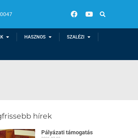
00047
AK
HASZNOS
SZALÉZI
frissebb hírek
Pályázati támogatás
2026.07.03.