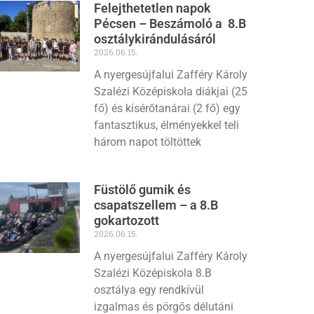
Felejthetetlen napok
Pécsen – Beszámoló a 8.B
osztálykirándulásáról
2026.06.15.
A nyergesújfalui Zafféry Károly
Szalézi Középiskola diákjai (25
fő) és kísérőtanárai (2 fő) egy
fantasztikus, élményekkel teli
három napot töltöttek
Füstölő gumik és
csapatszellem – a 8.B
gokartozott
2026.06.15.
A nyergesújfalui Zafféry Károly
Szalézi Középiskola 8.B
osztálya egy rendkívül
izgalmas és pörgős délutáni