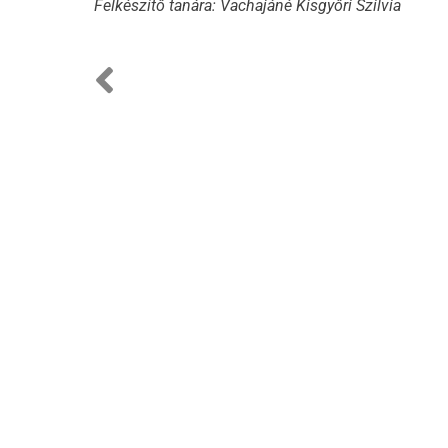
Felkészítő tanára: Vachajáné Kisgyőri Szilvia