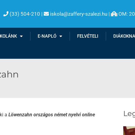
(33) 504-210 |
iskola@zaffery-szalezi.hu |
OM: 2

SKOLÁNK
E-NAPLÓ
FELVÉTELI
DIÁKOKN
zahn
Leg
ki a
Löwenzahn országos német nyelvi online
.