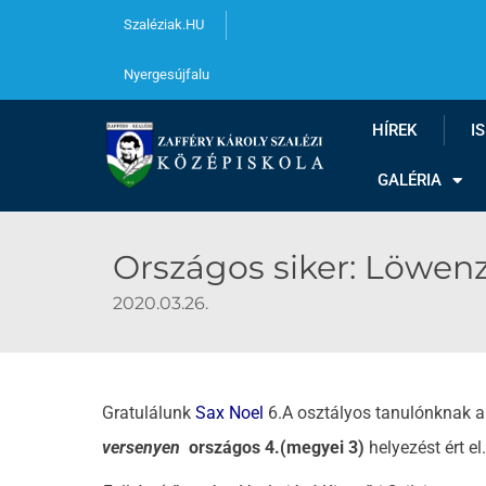
Szaléziak.HU
Nyergesújfalu
HÍREK
I
GALÉRIA
Országos siker: Löwen
2020.03.26.
Gratulálunk
Sax Noel
6.A osztályos tanulónknak a
versenyen
országos 4.(megyei 3)
helyezést ért el