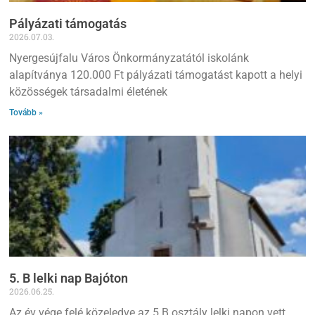
Pályázati támogatás
2026.07.03.
Nyergesújfalu Város Önkormányzatától iskolánk
alapítványa 120.000 Ft pályázati támogatást kapott a helyi
közösségek társadalmi életének
Tovább »
5. B lelki nap Bajóton
2026.06.25.
Az év vége felé közeledve az 5.B osztály lelki napon vett