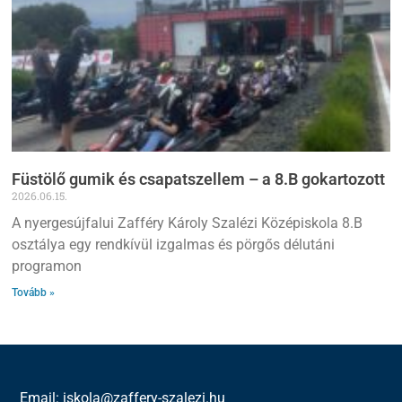
Füstölő gumik és csapatszellem – a 8.B gokartozott
2026.06.15.
A nyergesújfalui Zafféry Károly Szalézi Középiskola 8.B
osztálya egy rendkívül izgalmas és pörgős délutáni
programon
Tovább »
Email: iskola@zaffery-szalezi.hu