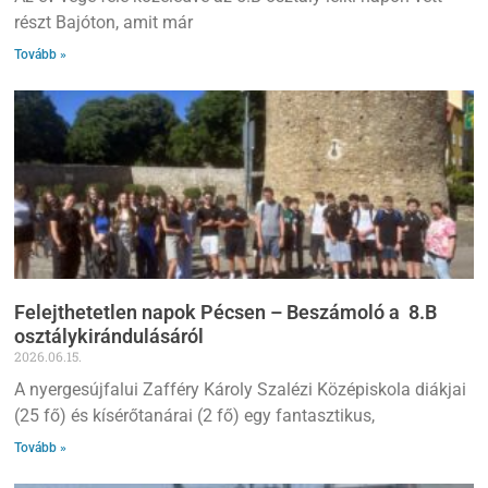
részt Bajóton, amit már
Tovább »
Felejthetetlen napok Pécsen – Beszámoló a 8.B
osztálykirándulásáról
2026.06.15.
A nyergesújfalui Zafféry Károly Szalézi Középiskola diákjai
(25 fő) és kísérőtanárai (2 fő) egy fantasztikus,
Tovább »