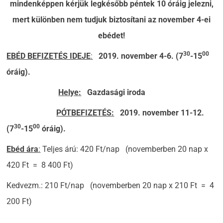
mindenképpen kérjük legkésőbb péntek 10 óráig jelezni,
mert különben nem tudjuk biztosítani az november 4-ei
ebédet!
30
00
EBÉD BEFIZETÉS IDEJE
:
2019. november 4-6. (7
-15
óráig).
Helye
:
Gazdasági iroda
PÓTBEFIZETÉS:
2019. november 11-12.
30
00
(7
-15
óráig).
Ebéd ára
:
Teljes árú: 420 Ft/nap (novemberben 20 nap x
420 Ft = 8 400 Ft)
Kedvezm.: 210 Ft/nap (novemberben 20 nap x 210 Ft = 4
200 Ft)