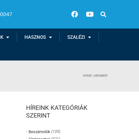
00047
AK
HASZNOS
SZALÉZI
HOME
\
MEMBER
HÍREINK KATEGÓRIÁK
SZERINT
(120)
Beszámolók
(371)