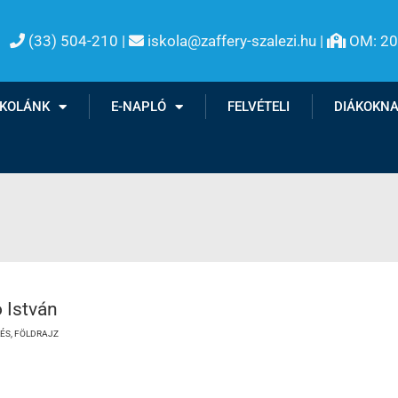
(33) 504-210 |
iskola@zaffery-szalezi.hu |
OM: 2

SKOLÁNK
E-NAPLÓ
FELVÉTELI
DIÁKOKN
 István
ÉS, FÖLDRAJZ