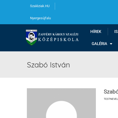
Szaléziak.HU
Nyergesújfalu
HÍREK
I
GALÉRIA
Szabó István
Szabó
TESTNEVEL