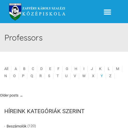
Professors
All
A
B
C
D
E
F
G
H
I
J
K
L
M
N
O
P
Q
R
S
T
U
V
W
X
Y
Z
Older posts
→
HÍREINK KATEGÓRIÁK SZERINT
(120)
Beszámolók