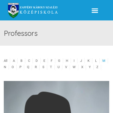
Professors
All
A
B
C
D
E
F
G
H
I
J
K
L
M
N
O
P
Q
R
S
T
U
V
W
X
Y
Z