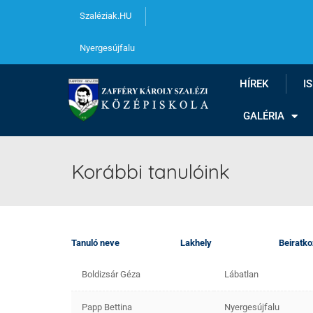
Szaléziak.HU
Nyergesújfalu
HÍREK
I
GALÉRIA
Korábbi tanulóink
Tanuló neve Lakhely Beiratkozás K
Boldizsár Géza
Lábatlan
Papp Bettina
Nyergesújfalu