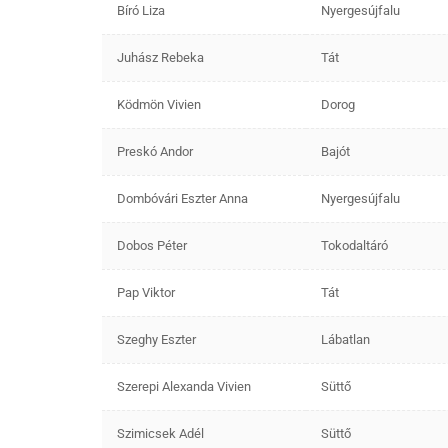
Bíró Liza
Nyergesújfalu
Juhász Rebeka
Tát
Ködmön Vivien
Dorog
Preskó Andor
Bajót
Dombóvári Eszter Anna
Nyergesújfalu
Dobos Péter
Tokodaltáró
Pap Viktor
Tát
Szeghy Eszter
Lábatlan
Szerepi Alexanda Vivien
Süttő
Szimicsek Adél
Süttő