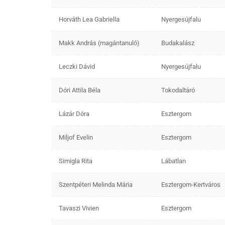
Horváth Lea Gabriella
Nyergesújfalu
Makk András (magántanuló)
Budakalász
Leczki Dávid
Nyergesújfalu
Dóri Attila Béla
Tokodaltáró
Lázár Dóra
Esztergom
Miljof Evelin
Esztergom
Simigla Rita
Lábatlan
Szentpéteri Melinda Mária
Esztergom-Kertváros
Tavaszi Vivien
Esztergom