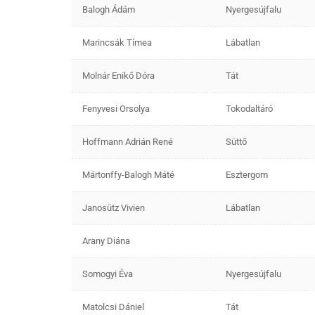
Balogh Ádám
Nyergesújfalu
Marincsák Tímea
Lábatlan
Molnár Enikő Dóra
Tát
Fenyvesi Orsolya
Tokodaltáró
Hoffmann Adrián René
Süttő
Mártonffy-Balogh Máté
Esztergom
Janosütz Vivien
Lábatlan
Arany Diána
Somogyi Éva
Nyergesújfalu
Matolcsi Dániel
Tát