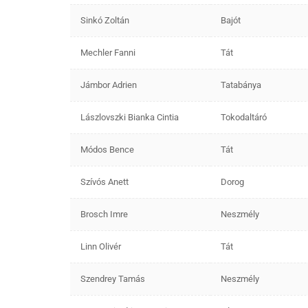
Sinkó Zoltán
Bajót
Mechler Fanni
Tát
Jámbor Adrien
Tatabánya
Lászlovszki Bianka Cintia
Tokodaltáró
Módos Bence
Tát
Szívós Anett
Dorog
Brosch Imre
Neszmély
Linn Olivér
Tát
Szendrey Tamás
Neszmély