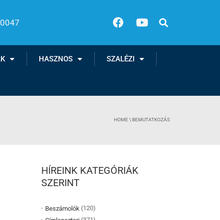
00047
AK
HASZNOS
SZALÉZI
HOME
\
BEMUTATKOZÁS
HÍREINK KATEGÓRIÁK
SZERINT
(120)
Beszámolók
(371)