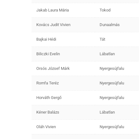
Jakab Laura Mária
Tokod
Kovács Judit Vivien
Dunaalmás
Bajkai Hédi
Tát
Biliczki Evelin
Lábatlan
Orsós József Márk
Nyergesújfalu
Romfa Teréz
Nyergesújfalu
Horváth Gergő
Nyergesújfalu
Kéner Balázs
Lábatlan
Oláh Vivien
Nyergesújfalu