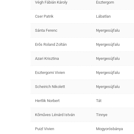
Végh Fábián Károly
Esztergom
Cser Patrik
Lábatlan
Sánta Ferenc
Nyergesújfalu
Erős Roland Zoltán
Nyergesújfalu
Azari Krisztina
Nyergesújfalu
Esztergomi Vivien
Nyergesújfalu
Scheirich Nikolett
Nyergesújfalu
Hertlik Norbert
Tát
Kőműves Lénárd István
Tinnye
Puizl Vivien
Mogyorósbánya