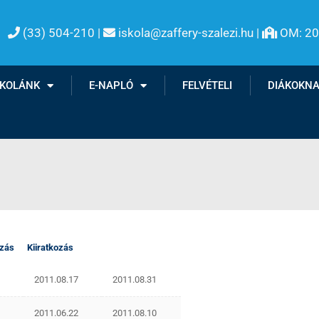
(33) 504-210 |
iskola@zaffery-szalezi.hu |
OM: 2

SKOLÁNK
E-NAPLÓ
FELVÉTELI
DIÁKOKN
iiratkozás
2011.08.17
2011.08.31
2011.06.22
2011.08.10