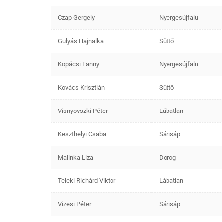
Czap Gergely
Nyergesújfalu
Gulyás Hajnalka
Süttő
Kopácsi Fanny
Nyergesújfalu
Kovács Krisztián
Süttő
Visnyovszki Péter
Lábatlan
Keszthelyi Csaba
Sárisáp
Malinka Liza
Dorog
Teleki Richárd Viktor
Lábatlan
Vizesi Péter
Sárisáp