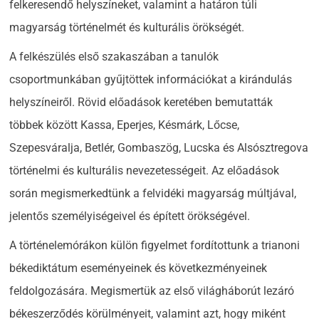
felkeresendő helyszíneket, valamint a határon túli
magyarság történelmét és kulturális örökségét.
A felkészülés első szakaszában a tanulók
csoportmunkában gyűjtöttek információkat a kirándulás
helyszíneiről. Rövid előadások keretében bemutatták
többek között Kassa, Eperjes, Késmárk, Lőcse,
Szepesváralja, Betlér, Gombaszög, Lucska és Alsósztregova
történelmi és kulturális nevezetességeit. Az előadások
során megismerkedtünk a felvidéki magyarság múltjával,
jelentős személyiségeivel és épített örökségével.
A történelemórákon külön figyelmet fordítottunk a trianoni
békediktátum eseményeinek és következményeinek
feldolgozására. Megismertük az első világháborút lezáró
békeszerződés körülményeit, valamint azt, hogy miként