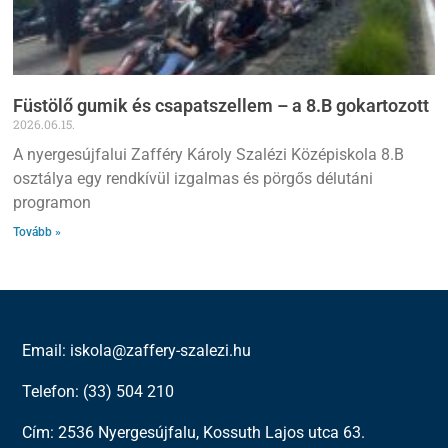
Füstölő gumik és csapatszellem – a 8.B gokartozott
2026.06.15.
A nyergesújfalui Zafféry Károly Szalézi Középiskola 8.B
osztálya egy rendkívül izgalmas és pörgős délutáni
programon
Tovább »
Email: iskola@zaffery-szalezi.hu
Telefon: (33) 504 210
Cím: 2536 Nyergesújfalu, Kossuth Lajos utca 63.