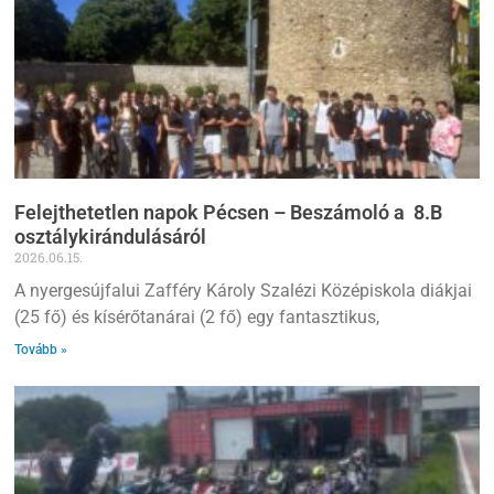
Felejthetetlen napok Pécsen – Beszámoló a 8.B
osztálykirándulásáról
2026.06.15.
A nyergesújfalui Zafféry Károly Szalézi Középiskola diákjai
(25 fő) és kísérőtanárai (2 fő) egy fantasztikus,
Tovább »