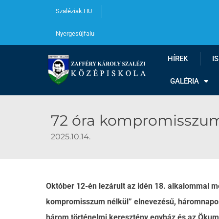
Szaléziak.HU
Nyergesújfalu
HÍREK
I
GALÉRIA
72 óra kompromisszum n
2025.10.14.
Október 12-én lezárult az idén 18. alkalommal m
kompromisszum nélkül” elnevezésű, háromnapos
három történelmi keresztény egyház és az Ökume