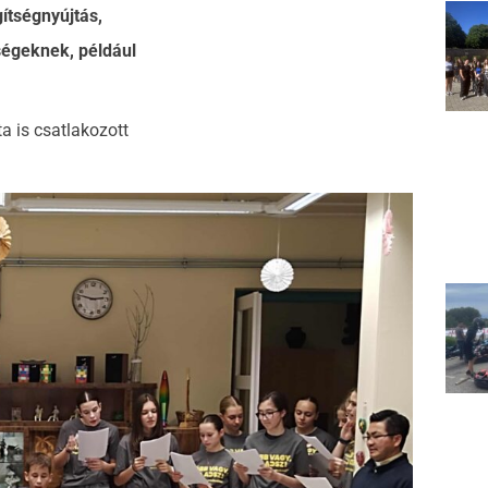
gítségnyújtás,
ségeknek, például
a is csatlakozott