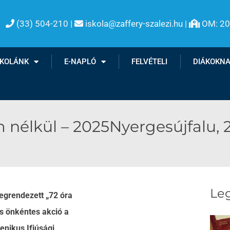
(33) 504-210 |
iskola@zaffery-szalezi.hu |
OM: 2

SKOLÁNK
E-NAPLÓ
FELVÉTELI
DIÁKOKN
élkül – 2025Nyergesújfalu, 20
Leg
egrendezett „72 óra
 önkéntes akció a
nikus Ifjúsági