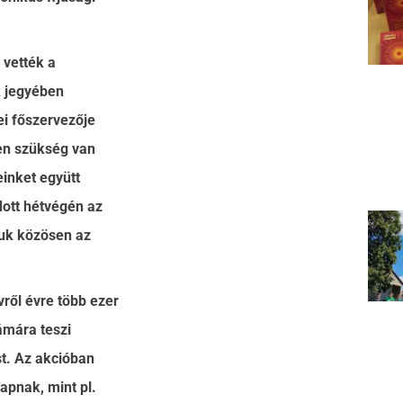
 vették a
k jegyében
i főszervezője
en szükség van
einket együtt
dott hétvégén az
juk közösen az
ről évre több ezer
ámára teszi
t. Az akcióban
apnak, mint pl.