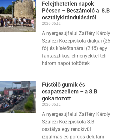
Felejthetetlen napok
Pécsen – Beszámoló a 8.B
osztálykirándulásáról
2026.06.15.
A nyergesújfalui Zafféry Károly
Szalézi Középiskola diákjai (25
fő) és kísérőtanárai (2 fő) egy
fantasztikus, élményekkel teli
három napot töltöttek
Füstölő gumik és
csapatszellem – a 8.B
gokartozott
2026.06.15.
A nyergesújfalui Zafféry Károly
Szalézi Középiskola 8.B
osztálya egy rendkívül
izgalmas és pörgős délutáni