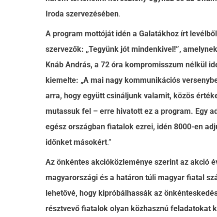
Iroda szervezésében
.
A program mottóját idén a Galatákhoz írt levélből
szervezők: „Tegyünk jót mindenkivel!”, amelyne
Knáb András, a 72 óra kompromisszum nélkül ide
kiemelte: „A mai nagy kommunikációs versenyb
arra, hogy együtt csináljunk valamit, közös érték
mutassuk fel – erre hivatott ez a program. Egy a
egész országban fiatalok ezrei, idén 8000-en ad
időnket másokért
.”
Az önkéntes akcióközleménye szerint az akció év
magyarországi és a határon túli magyar fiatal sz
lehetővé, hogy kipróbálhassák az önkénteskedés
résztvevő fiatalok olyan közhasznú feladatokat k