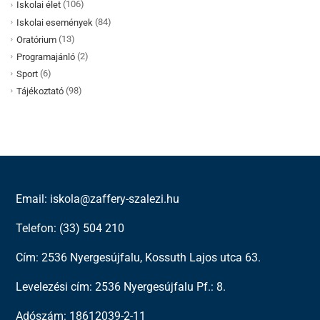
(106)
Iskolai élet
(84)
Iskolai események
(13)
Oratórium
(2)
Programajánló
(6)
Sport
(98)
Tájékoztató
Email: iskola@zaffery-szalezi.hu
Telefon: (33) 504 210
Cím: 2536 Nyergesújfalu, Kossuth Lajos utca 63.
Levelezési cím: 2536 Nyergesújfalu Pf.: 8.
Adószám: 18612039-2-11