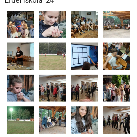
Erdei iskola ’24