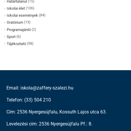
(15)
Határtalanul
(106)
Iskolai élet
(84)
Iskolai események
(13)
Oratórium
(2)
Programajánló
(6)
Sport
(98)
Tájékoztató
Email: iskola@zaffery-szalezi.hu
Telefon: (33) 504 210
Cím: 2536 Nyergesújfalu, Kossuth Lajos utca 63.
Levelezési cím: 2536 Nyergesújfalu Pf.: 8.