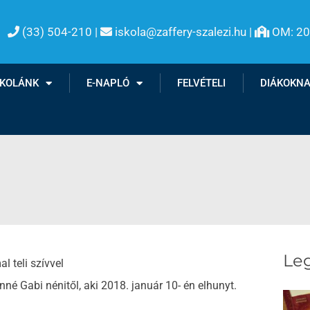
(33) 504-210 |
iskola@zaffery-szalezi.hu |
OM: 2

SKOLÁNK
E-NAPLÓ
FELVÉTELI
DIÁKOKN
Leg
 teli szívvel
né Gabi nénitől, aki 2018. január 10- én elhunyt.