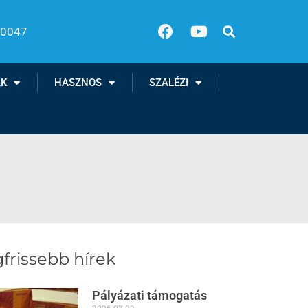
00047
AK
HASZNOS
SZALÉZI
frissebb hírek
Pályázati támogatás
2026.07.03.