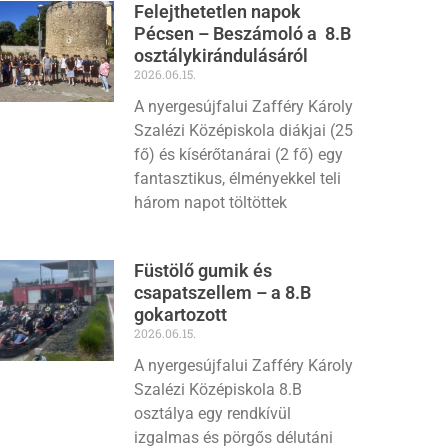
Felejthetetlen napok
Pécsen – Beszámoló a 8.B
osztálykirándulásáról
2026.06.15.
A nyergesújfalui Zafféry Károly
Szalézi Középiskola diákjai (25
fő) és kísérőtanárai (2 fő) egy
fantasztikus, élményekkel teli
három napot töltöttek
Füstölő gumik és
csapatszellem – a 8.B
gokartozott
2026.06.15.
A nyergesújfalui Zafféry Károly
Szalézi Középiskola 8.B
osztálya egy rendkívül
izgalmas és pörgős délutáni