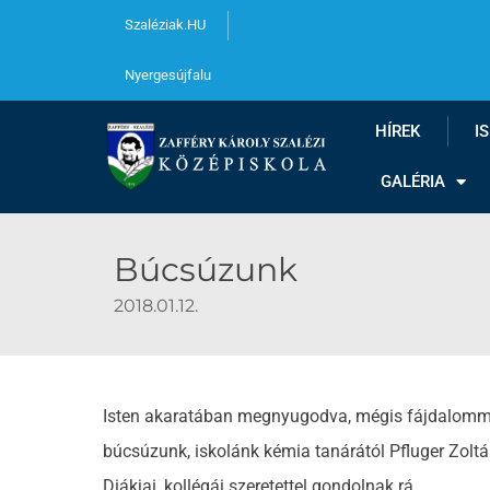
Szaléziak.HU
Nyergesújfalu
HÍREK
I
GALÉRIA
Búcsúzunk
2018.01.12.
Isten akaratában megnyugodva, mégis fájdalommal
búcsúzunk, iskolánk kémia tanárától Pfluger Zoltán
Diákjai, kollégái szeretettel gondolnak rá.