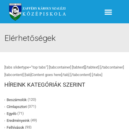
Elérhetőségek
[tabs slidertype=”top tabs”] [tabcontainer] [tabtext][/tabtext] [/tabcontainer]
[tabcontent] [tab]Content goes here[/tab] [/tabcontent] [/tabs]
HÍREINK KATEGÓRIÁK SZERINT
(120)
Beszámolók
(371)
Címlapsztori
(71)
Egyéb
(49)
Eredményeink
(93)
Felhívások