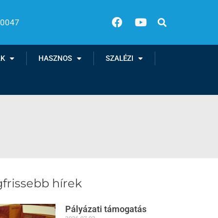
00047
AK
HASZNOS
SZALÉZI
frissebb hírek
Pályázati támogatás
2026.07.03.