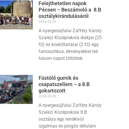
Felejthetetlen napok
Pécsen – Beszámoló a 8.B
osztálykirándulásáról
2026.06.15.
A nyergesújfalui Zafféry Károly
Szalézi Középiskola diákjai (25
fő) és kísérőtanárai (2 fő) egy
fantasztikus, élményekkel teli
három napot töltöttek
Füstölő gumik és
csapatszellem – a 8.B
gokartozott
2026.06.15.
A nyergesújfalui Zafféry Károly
Szalézi Középiskola 8.B
osztálya egy rendkívül
izgalmas és pörgős délutáni