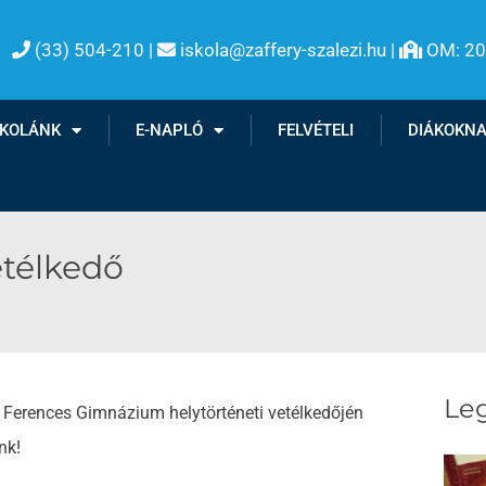
(33) 504-210 |
iskola@zaffery-szalezi.hu |
OM: 2

SKOLÁNK
E-NAPLÓ
FELVÉTELI
DIÁKOKN
etélkedő
Leg
t Ferences Gimnázium helytörténeti vetélkedőjén
nk!