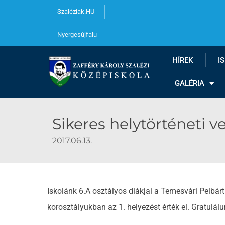
Szaléziak.HU
Nyergesújfalu
HÍREK
I
GALÉRIA
Sikeres helytörténeti v
2017.06.13.
Iskolánk 6.A osztályos diákjai a Temesvári Pelbár
korosztályukban az 1. helyezést érték el. Gratulálu