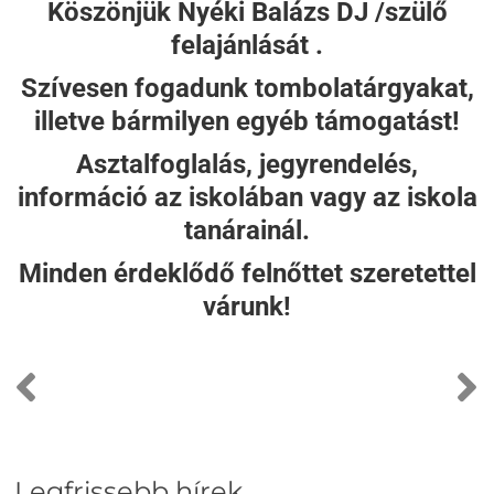
Köszönjük Nyéki Balázs DJ /szülő
felajánlását .
Szívesen fogadunk tombolatárgyakat,
illetve bármilyen egyéb támogatást!
Asztalfoglalás, jegyrendelés,
információ az iskolában vagy az iskola
tanárainál.
Minden érdeklődő felnőttet szeretettel
várunk!
Legfrissebb hírek