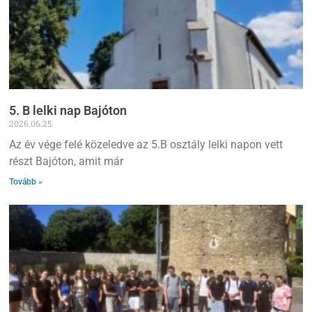
5. B lelki nap Bajóton
2026.06.25.
Az év vége felé közeledve az 5.B osztály lelki napon vett
részt Bajóton, amit már
Tovább »