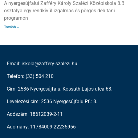
A nyergesújfalui Zafféry Károly Szalézi Középiskola 8.B
osztálya egy rendkívül izgalmas és pörgős délutáni
programon
Tovább »
Email: iskola@zaffery-szalezi.hu
Telefon: (33) 504 210
Cím: 2536 Nyergesújfalu, Kossuth Lajos utca 63.
Levelezési cím: 2536 Nyergesújfalu Pf.: 8.
Adószám: 18612039-2-11
Adomány: 11784009-22235956