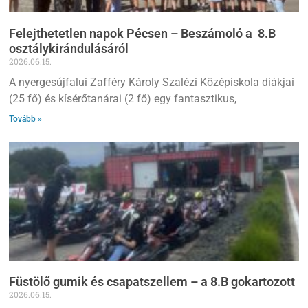
Felejthetetlen napok Pécsen – Beszámoló a 8.B
osztálykirándulásáról
2026.06.15.
A nyergesújfalui Zafféry Károly Szalézi Középiskola diákjai
(25 fő) és kísérőtanárai (2 fő) egy fantasztikus,
Tovább »
Füstölő gumik és csapatszellem – a 8.B gokartozott
2026.06.15.