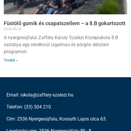
Füstölő gumik és csapatszellem – a 8.B gokartozott
2026.06.15.
A nyergesújfalui Zafféry Károly Szalézi Középiskola 8.B
osztálya egy rendkívül izgalmas és pörgős délutáni
programon
Tovább »
Email: iskola@zaffery-szalezi.hu
Telefon: (33) 504 210
Cím: 2536 Nyergesújfalu, Kossuth Lajos utca 63.
Levelezési cím: 2536 Nyergesújfalu Pf.: 8.