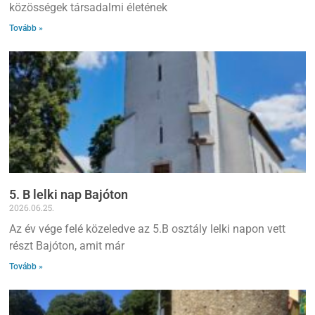
közösségek társadalmi életének
Tovább »
5. B lelki nap Bajóton
2026.06.25.
Az év vége felé közeledve az 5.B osztály lelki napon vett
részt Bajóton, amit már
Tovább »