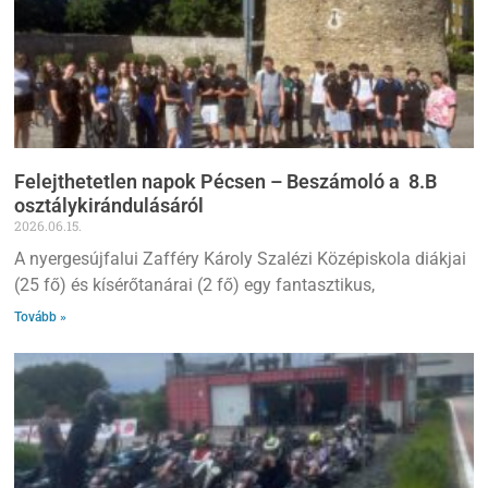
Felejthetetlen napok Pécsen – Beszámoló a 8.B
osztálykirándulásáról
2026.06.15.
A nyergesújfalui Zafféry Károly Szalézi Középiskola diákjai
(25 fő) és kísérőtanárai (2 fő) egy fantasztikus,
Tovább »