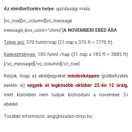
Az ebédbefizetés helye:
gazdasági iroda
[vc_row][vc_column][vc_message
message_box_color=”chino”]
A NOVEMBERI EBÉD ÁRA
Teljes árú:
370 forint/nap (21 nap x 370 ft = 7770 ft)
Kedvezményes:
185 forint /nap (21 nap x 185 ft = 3885 ft)
[/vc_message][/vc_column][/vc_row]
Kérjük, hogy az ebédjegyeket
mindenképpen
(pótbefizetés
esetén is)
vegyék át legkésőbb október 22-én 12 óráig
,
mert különben nem tudjuk biztosítani a november 2-i
ebédet.
További információ: angi@szalezi-irinyi.hu