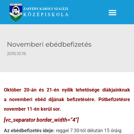
Novemberi ebédbefizetés
2015.10.19.
Október 20-án és 21-én nyílik lehetősége diákjainknak
a novemberi ebéd díjának befizetésére. Pótbefizetésre
november 11-én kerül sor.
[vc_separator border_width=”4″]
Az ebédbefizetés ideje:
reggel 7:30-tól délután 15 óráig