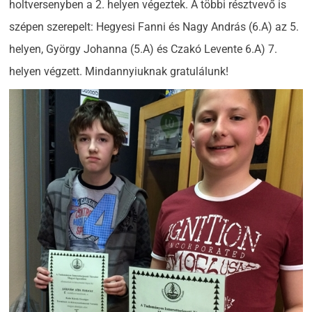
holtversenyben a 2. helyen végeztek. A többi résztvevő is
szépen szerepelt: Hegyesi Fanni és Nagy András (6.A) az 5.
helyen, György Johanna (5.A) és Czakó Levente 6.A) 7.
helyen végzett. Mindannyiuknak gratulálunk!