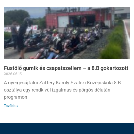
Füstölő gumik és csapatszellem – a 8.B gokartozott
2026.06.15.
A nyergesújfalui Zafféry Károly Szalézi Középiskola 8.B
osztálya egy rendkívül izgalmas és pörgős délutáni
programon
Tovább »