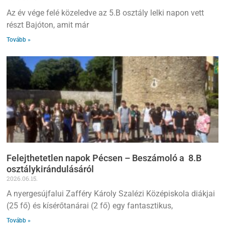
Az év vége felé közeledve az 5.B osztály lelki napon vett
részt Bajóton, amit már
Tovább »
Felejthetetlen napok Pécsen – Beszámoló a 8.B
osztálykirándulásáról
2026.06.15.
A nyergesújfalui Zafféry Károly Szalézi Középiskola diákjai
(25 fő) és kísérőtanárai (2 fő) egy fantasztikus,
Tovább »