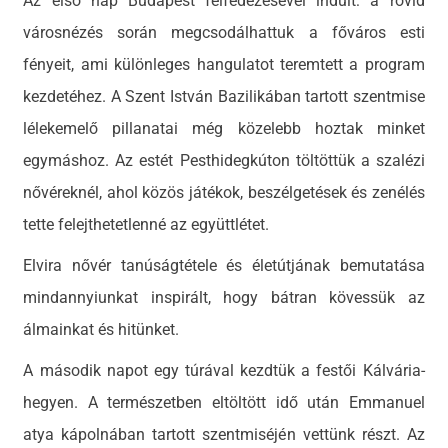
Az első nap Budapest felfedezésével indult: a rövid
városnézés során megcsodálhattuk a főváros esti
fényeit, ami különleges hangulatot teremtett a program
kezdetéhez. A Szent István Bazilikában tartott szentmise
lélekemelő pillanatai még közelebb hoztak minket
egymáshoz. Az estét Pesthidegkúton töltöttük a szalézi
nővéreknél, ahol közös játékok, beszélgetések és zenélés
tette felejthetetlenné az együttlétet.
Elvira nővér tanúságtétele és életútjának bemutatása
mindannyiunkat inspirált, hogy bátran kövessük az
álmainkat és hitünket.
A második napot egy túrával kezdtük a festői Kálvária-
hegyen. A természetben eltöltött idő után Emmanuel
atya kápolnában tartott szentmiséjén vettünk részt. Az