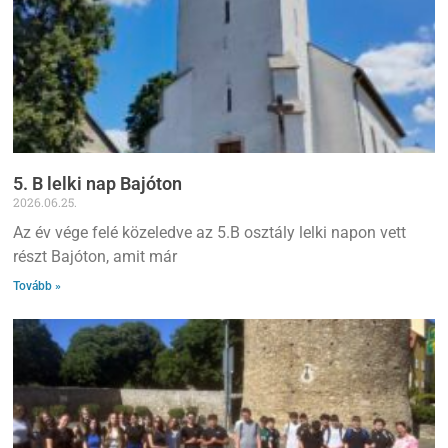
5. B lelki nap Bajóton
2026.06.25.
Az év vége felé közeledve az 5.B osztály lelki napon vett
részt Bajóton, amit már
Tovább »