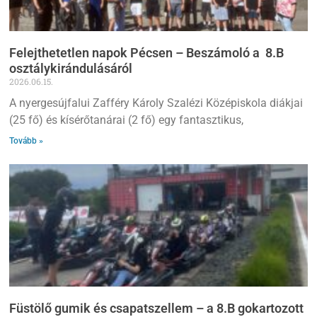
Felejthetetlen napok Pécsen – Beszámoló a 8.B
osztálykirándulásáról
2026.06.15.
A nyergesújfalui Zafféry Károly Szalézi Középiskola diákjai
(25 fő) és kísérőtanárai (2 fő) egy fantasztikus,
Tovább »
Füstölő gumik és csapatszellem – a 8.B gokartozott