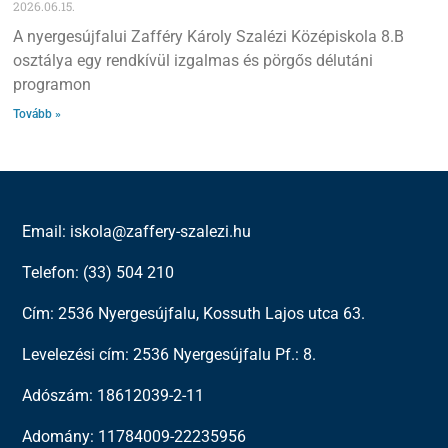
2026.06.15.
A nyergesújfalui Zafféry Károly Szalézi Középiskola 8.B
osztálya egy rendkívül izgalmas és pörgős délutáni
programon
Tovább »
Email: iskola@zaffery-szalezi.hu
Telefon: (33) 504 210
Cím: 2536 Nyergesújfalu, Kossuth Lajos utca 63.
Levelezési cím: 2536 Nyergesújfalu Pf.: 8.
Adószám: 18612039-2-11
Adomány: 11784009-22235956