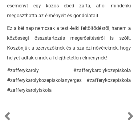
eseményt egy közös ebéd zárta, ahol mindenki
megoszthatta az élményeit és gondolatait.
Ez a két nap nemcsak a testi-lelki feltöltődésről, hanem a
közösségi összetartozás megerősítéséről is szólt.
Köszönjük a szervezőknek és a szalézi nővéreknek, hogy
helyet adtak ennek a felejthetetlen élménynek!
#zafferykaroly #zafferykarolykozepiskola
#zafferykarolykozepiskolanyerges #zafferykozepiskola
#zafferykarolyiskola