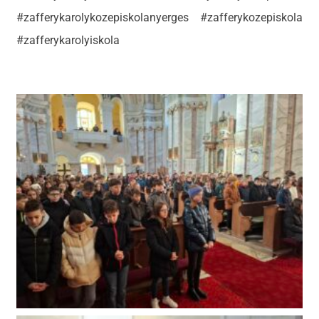
#zafferykarolykozepiskolanyerges #zafferykozepiskola
#zafferykarolyiskola