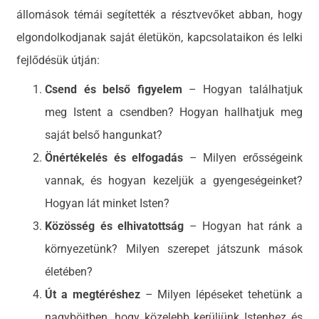
állomások témái segítették a résztvevőket abban, hogy
elgondolkodjanak saját életükön, kapcsolataikon és lelki
fejlődésük útján:
Csend és belső figyelem
– Hogyan találhatjuk
meg Istent a csendben? Hogyan hallhatjuk meg
saját belső hangunkat?
Önértékelés és elfogadás
– Milyen erősségeink
vannak, és hogyan kezeljük a gyengeségeinket?
Hogyan lát minket Isten?
Közösség és elhivatottság
– Hogyan hat ránk a
környezetünk? Milyen szerepet játszunk mások
életében?
Út a megtéréshez
– Milyen lépéseket tehetünk a
nagyböjtben, hogy közelebb kerüljünk Istenhez és