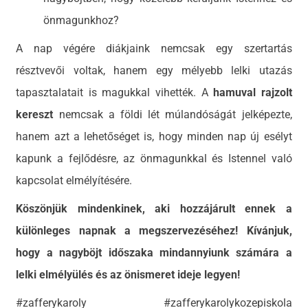
önmagunkhoz?
A nap végére diákjaink nemcsak egy szertartás
résztvevői voltak, hanem egy mélyebb lelki utazás
tapasztalatait is magukkal vihették. A
hamuval rajzolt
kereszt
nemcsak a földi lét múlandóságát jelképezte,
hanem azt a lehetőséget is, hogy minden nap új esélyt
kapunk a fejlődésre, az önmagunkkal és Istennel való
kapcsolat elmélyítésére.
Köszönjük mindenkinek, aki hozzájárult ennek a
különleges napnak a megszervezéséhez! Kívánjuk,
hogy a nagyböjt időszaka mindannyiunk számára a
lelki elmélyülés és az önismeret ideje legyen!
#zafferykaroly #zafferykarolykozepiskola