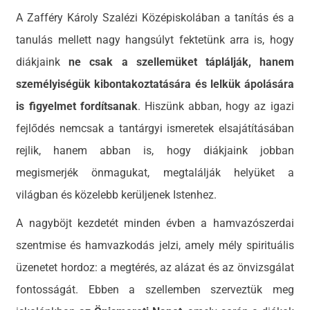
A Zafféry Károly Szalézi Középiskolában a tanítás és a
tanulás mellett nagy hangsúlyt fektetünk arra is, hogy
diákjaink
ne csak a szellemüket táplálják, hanem
személyiségük kibontakoztatására és lelkük ápolására
is figyelmet fordítsanak
. Hiszünk abban, hogy az igazi
fejlődés nemcsak a tantárgyi ismeretek elsajátításában
rejlik, hanem abban is, hogy diákjaink jobban
megismerjék önmagukat, megtalálják helyüket a
világban és közelebb kerüljenek Istenhez.
A nagyböjt kezdetét minden évben a hamvazószerdai
szentmise és hamvazkodás jelzi, amely mély spirituális
üzenetet hordoz: a megtérés, az alázat és az önvizsgálat
fontosságát. Ebben a szellemben szerveztük meg