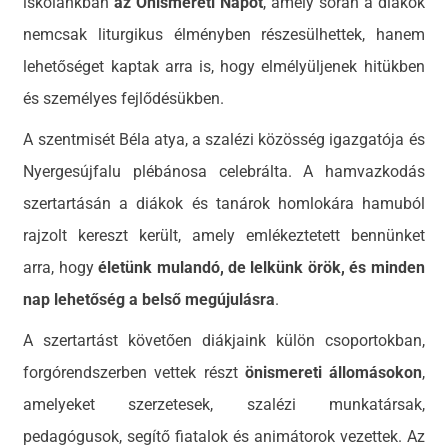
iskolánkban
az Önismereti Napot
, amely során a diákok
nemcsak liturgikus élményben részesülhettek, hanem
lehetőséget kaptak arra is, hogy elmélyüljenek hitükben
és személyes fejlődésükben.
A szentmisét Béla atya, a szalézi közösség igazgatója és
Nyergesújfalu plébánosa celebrálta. A hamvazkodás
szertartásán a diákok és tanárok homlokára hamuból
rajzolt kereszt került, amely emlékeztetett bennünket
arra, hogy
életünk mulandó, de lelkünk örök, és minden
nap lehetőség a belső megújulásra
.
A szertartást követően diákjaink külön csoportokban,
forgórendszerben vettek részt
önismereti állomásokon
,
amelyeket szerzetesek, szalézi munkatársak,
pedagógusok, segítő fiatalok és animátorok vezettek. Az