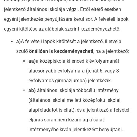
jelentkező általános iskolája végzi. Ettől eltérő esetben
egyéni jelentkezés benyújtására kerül sor. A felvételi lapok
egyéni kitöltése az alábbiak szerint kezdeményezhető.
a)
A felvételi lapok kitöltését a jelentkező, illetve a
szülő
önállóan is kezdeményezheti
, ha a jelentkező:
aa)
a középiskola kilencedik évfolyamánál
alacsonyabb évfolyamára (tehát 6, vagy 8
évfolyamos gimnáziumba) jelentkezik
ab)
általános iskolája többcélú intézmény
(általános iskolai mellett középfokú iskolai
alapfeladatot is ellát), és a jelentkező a felvételi
eljárás során nem kizárólag a saját
intézményébe kíván jelentkezést benyújtani.