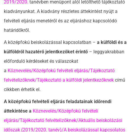
2019/2020
.
tanévben menüpont alól letölthető tájékoztató
kiadványunkat. A kiadvány részletes áttekintést nyújt a
felvételi eljárás menetéről és az eljáráshoz kapcsolódó
határidőkről.
A középfokú beiskolázással kapcsolatban –
a külföldi és a
külföldről hazatérő jelentkezőket érintő
– leggyakrabban
előforduló kérdéseket és válaszokat
a
Köznevelés/Középfokú felvételi eljárás/Tájékoztató
felvételizőknek/Tájékoztató a külföldi jelentkezőknek
című
cikkben érhetik el.
A középfokú felvételi eljárás feladatainak időrendi
áttekintése a
Köznevelés/Középfokú felvételi
eljárás/Tájékoztató felvételizőknek/Aktuális beiskolázási
időszak (2019/2020. tanév)/A beiskolázással kapcsolatos