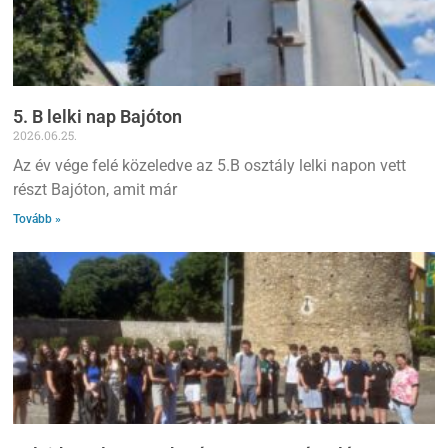
5. B lelki nap Bajóton
2026.06.25.
Az év vége felé közeledve az 5.B osztály lelki napon vett
részt Bajóton, amit már
Tovább »