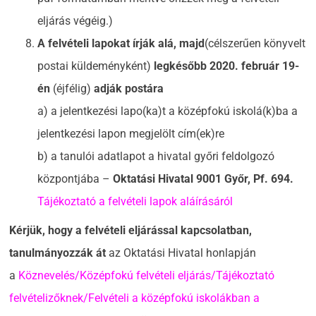
eljárás végéig.)
A felvételi lapokat írják alá, majd
(célszerűen könyvelt
postai küldeményként)
legkésőbb 2020. február 19-
én
(éjfélig)
adják postára
a) a jelentkezési lapo(ka)t a középfokú iskolá(k)ba a
jelentkezési lapon megjelölt cím(ek)re
b) a tanulói adatlapot a hivatal győri feldolgozó
központjába –
Oktatási Hivatal 9001 Győr, Pf. 694.
Tájékoztató a felvételi lapok aláírásáról
Kérjük, hogy a felvételi eljárással kapcsolatban,
tanulmányozzák át
az Oktatási Hivatal honlapján
a
Köznevelés/Középfokú felvételi eljárás/Tájékoztató
felvételizőknek/Felvételi a középfokú iskolákban a