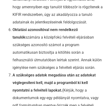
hogy amennyiben egy tanulót többször is rögzítenek a
KIFIR rendszerben, úgy az akadályozza a tanuló
adatainak és jelentkezéseinek feldolgozását.
Oktatási azonosítóval nem rendelkező
tanulók
számára a középfokú felvételi eljárásban
szükséges azonosító számot a program
automatikusan biztosítja a kitöltés során a
felhasználói útmutatóban leírtak szerint. Annak külön
igénylése nem szükséges a felvételi eljárás során.
A szükséges adatok megadása után az adatokat
véglegesíteni kell, majd a programból ki kell
nyomtatni a felvételi lapokat.
(Kérjük, hogy a
dokumentumok egy-egy példányát nyomtatva, vagy
pdf formátumban mentve őrizzék meg a felvételi