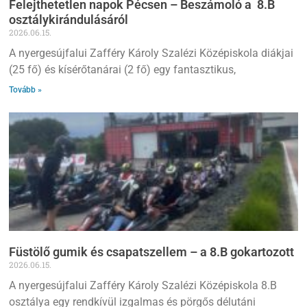
Felejthetetlen napok Pécsen – Beszámoló a 8.B
osztálykirándulásáról
2026.06.15.
A nyergesújfalui Zafféry Károly Szalézi Középiskola diákjai
(25 fő) és kísérőtanárai (2 fő) egy fantasztikus,
Tovább »
Füstölő gumik és csapatszellem – a 8.B gokartozott
2026.06.15.
A nyergesújfalui Zafféry Károly Szalézi Középiskola 8.B
osztálya egy rendkívül izgalmas és pörgős délutáni