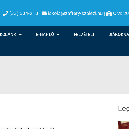
(33) 504-210 |
iskola@zaffery-szalezi.hu |
OM: 2

SKOLÁNK
E-NAPLÓ
FELVÉTELI
DIÁKOKN
Leg