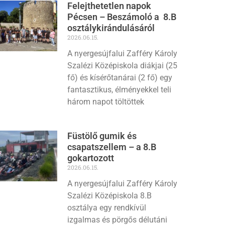
Felejthetetlen napok
Pécsen – Beszámoló a 8.B
osztálykirándulásáról
2026.06.15.
A nyergesújfalui Zafféry Károly
Szalézi Középiskola diákjai (25
fő) és kísérőtanárai (2 fő) egy
fantasztikus, élményekkel teli
három napot töltöttek
Füstölő gumik és
csapatszellem – a 8.B
gokartozott
2026.06.15.
A nyergesújfalui Zafféry Károly
Szalézi Középiskola 8.B
osztálya egy rendkívül
izgalmas és pörgős délutáni