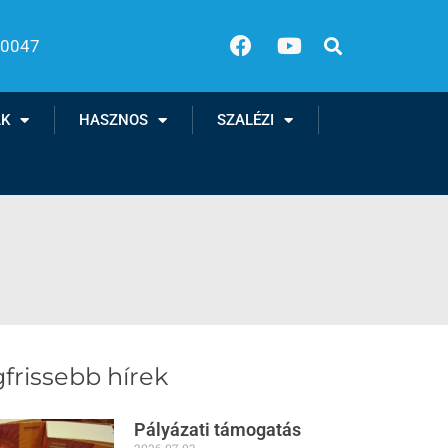
00047
AK
HASZNOS
SZALÉZI
frissebb hírek
Pályázati támogatás
2026.07.03.