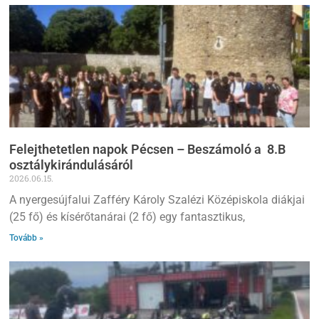
Felejthetetlen napok Pécsen – Beszámoló a 8.B
osztálykirándulásáról
2026.06.15.
A nyergesújfalui Zafféry Károly Szalézi Középiskola diákjai
(25 fő) és kísérőtanárai (2 fő) egy fantasztikus,
Tovább »