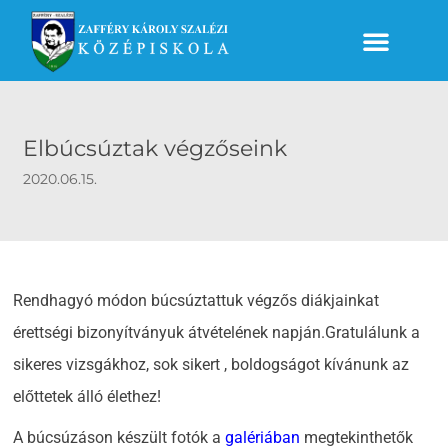
Elbúcsúztak végzőseink
2020.06.15.
Rendhagyó módon búcsúztattuk végzős diákjainkat
érettségi bizonyítványuk átvételének napján.Gratulálunk a
sikeres vizsgákhoz, sok sikert , boldogságot kívánunk az
előttetek álló élethez!
A búcsúzáson készült fotók a
galériában
megtekinthetők