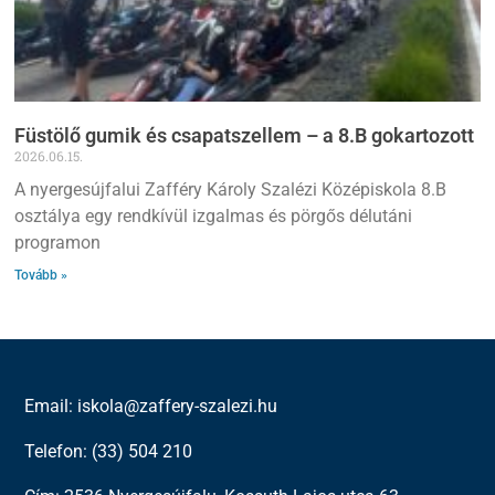
Füstölő gumik és csapatszellem – a 8.B gokartozott
2026.06.15.
A nyergesújfalui Zafféry Károly Szalézi Középiskola 8.B
osztálya egy rendkívül izgalmas és pörgős délutáni
programon
Tovább »
Email: iskola@zaffery-szalezi.hu
Telefon: (33) 504 210