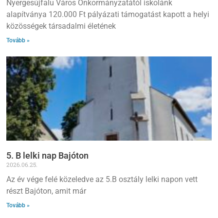
Nyergesújfalu Város Önkormányzatától iskolánk
alapítványa 120.000 Ft pályázati támogatást kapott a helyi
közösségek társadalmi életének
Tovább »
5. B lelki nap Bajóton
2026.06.25.
Az év vége felé közeledve az 5.B osztály lelki napon vett
részt Bajóton, amit már
Tovább »