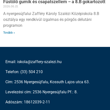
Füstölő gumik és csapatszellem – a 8.B gokartozott
2026.06.15.
A nyergesújfalui Zafféry Károly Szalézi Középiskola 8.B
osztálya egy rendkívül izgalmas és pörgős délutáni
programon
Tovább »
Email: iskola@zaffery-szalezi.hu
Telefon: (33) 504 210
Cím: 2536 Nyergesújfalu, Kossuth Lajos utca 63.
Levelezési cím: 2536 Nyergesújfalu Pf.: 8.
Adószám: 18612039-2-11