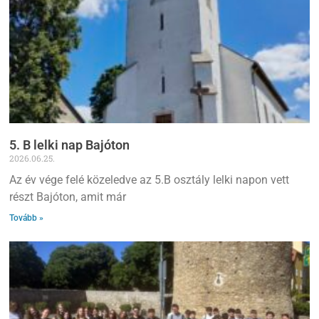
5. B lelki nap Bajóton
2026.06.25.
Az év vége felé közeledve az 5.B osztály lelki napon vett
részt Bajóton, amit már
Tovább »