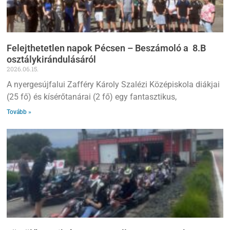
Felejthetetlen napok Pécsen – Beszámoló a 8.B
osztálykirándulásáról
2026.06.15.
A nyergesújfalui Zafféry Károly Szalézi Középiskola diákjai
(25 fő) és kísérőtanárai (2 fő) egy fantasztikus,
Tovább »