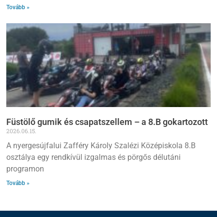
Tovább »
Füstölő gumik és csapatszellem – a 8.B gokartozott
2026.06.15.
A nyergesújfalui Zafféry Károly Szalézi Középiskola 8.B
osztálya egy rendkívül izgalmas és pörgős délutáni
programon
Tovább »