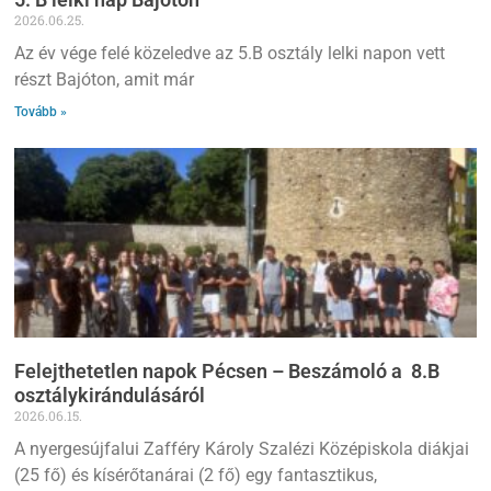
2026.06.25.
Az év vége felé közeledve az 5.B osztály lelki napon vett
részt Bajóton, amit már
Tovább »
Felejthetetlen napok Pécsen – Beszámoló a 8.B
osztálykirándulásáról
2026.06.15.
A nyergesújfalui Zafféry Károly Szalézi Középiskola diákjai
(25 fő) és kísérőtanárai (2 fő) egy fantasztikus,