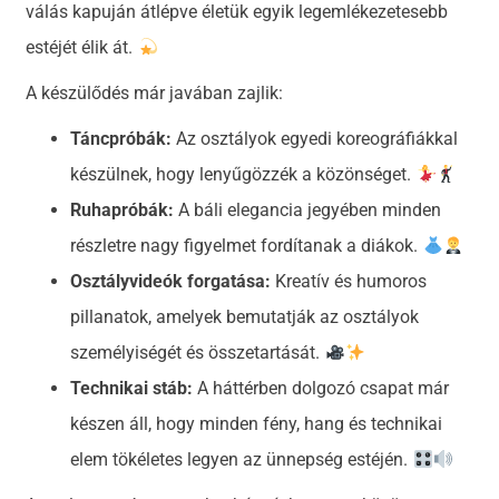
válás kapuján átlépve életük egyik legemlékezetesebb
estéjét élik át.
A készülődés már javában zajlik:
Táncpróbák:
Az osztályok egyedi koreográfiákkal
készülnek, hogy lenyűgözzék a közönséget.
Ruhapróbák:
A báli elegancia jegyében minden
részletre nagy figyelmet fordítanak a diákok.
Osztályvideók forgatása:
Kreatív és humoros
pillanatok, amelyek bemutatják az osztályok
személyiségét és összetartását.
Technikai stáb:
A háttérben dolgozó csapat már
készen áll, hogy minden fény, hang és technikai
elem tökéletes legyen az ünnepség estéjén.