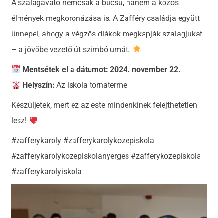
A szalagavató nemcsak a búcsú, hanem a közös
élmények megkoronázása is. A Zafféry családja együtt
ünnepel, ahogy a végzős diákok megkapják szalagjukat
– a jövőbe vezető út szimbólumát.
Mentsétek el a dátumot: 2024. november 22.
Helyszín:
Az iskola tornaterme
Készüljetek, mert ez az este mindenkinek felejthetetlen
lesz!
#zafferykaroly #zafferykarolykozepiskola
#zafferykarolykozepiskolanyerges #zafferykozepiskola
#zafferykarolyiskola