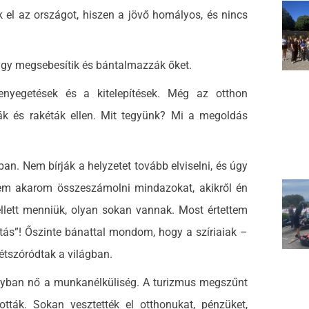
el az országot, hiszen a jövő homályos, és nincs
y megsebesítik és bántalmazzák őket.
nyegetések és a kitelepítések. Még az otthon
k és rakéták ellen. Mit tegyünk? Mi a megoldás
an. Nem bírják a helyzetet tovább elviselni, és úgy
Nem akarom összeszámolni mindazokat, akikről én
lett menniük, olyan sokan vannak. Most értettem
atás”! Őszinte bánattal mondom, hogy a szíriaiak –
étszóródtak a világban.
ban nő a munkanélküliség. A turizmus megszűnt
tották. Sokan vesztették el otthonukat, pénzüket,