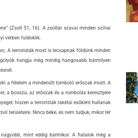
 (Zsolt 51, 16). A zsoltár szavai minden szíriai
yi vérben fuldoklik.
. A terroristák most is lecsapnak földünk minden
s golyók hangja még mindig hangosabb bármilyen
ésnél.
ó a félelem a mindenütt tomboló erőszak miatt. A
t, a bosszú, az erőszak és a rombolás keresztjére
yeget, hiszen a terroristák rakétái esőként hullanak
il területeire. Nincs béke, és nem tudjuk, mikor tér
agyobb, mint eddig bármikor. A fiatalok még a