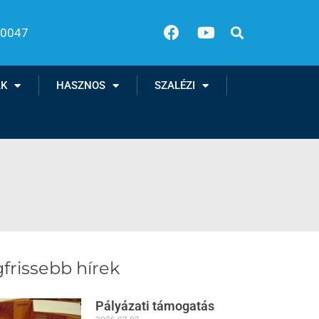
00047
AK
HASZNOS
SZALÉZI
frissebb hírek
Pályázati támogatás
2026.07.03.