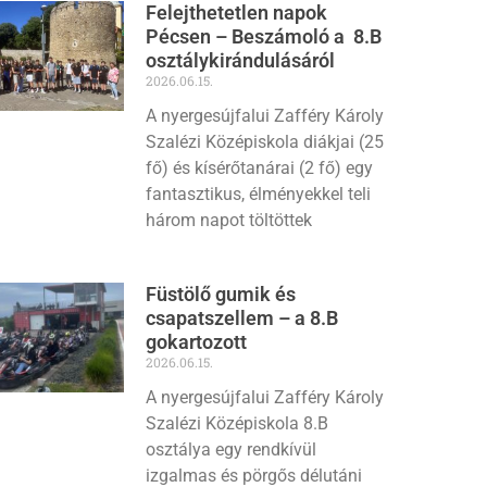
Felejthetetlen napok
Pécsen – Beszámoló a 8.B
osztálykirándulásáról
2026.06.15.
A nyergesújfalui Zafféry Károly
Szalézi Középiskola diákjai (25
fő) és kísérőtanárai (2 fő) egy
fantasztikus, élményekkel teli
három napot töltöttek
Füstölő gumik és
csapatszellem – a 8.B
gokartozott
2026.06.15.
A nyergesújfalui Zafféry Károly
Szalézi Középiskola 8.B
osztálya egy rendkívül
izgalmas és pörgős délutáni