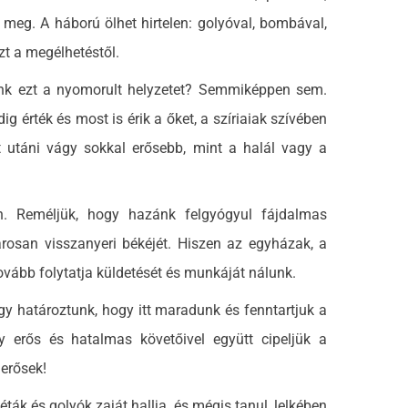
meg. A háború ölhet hirtelen: golyóval, bombával,
zt a megélhetéstől.
nk ezt a nyomorult helyzetet? Semmiképpen sem.
 érték és most is érik a őket, a szíriaiak szívében
t utáni vágy sokkal erősebb, mint a halál vagy a
Reméljük, hogy hazánk felgyógyul fájdalmas
rosan visszanyeri békéjét. Hiszen az egyházak, a
tovább folytatja küldetését és munkáját nálunk.
 határoztunk, hogy itt maradunk és fenntartjuk a
ogy erős és hatalmas követőivel együtt cipeljük a
 erősek!
k és golyók zaját hallja, és mégis tanul, lelkében