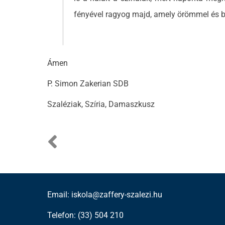
fényével ragyog majd, amely örömmel és bo
Ámen
P. Simon Zakerian SDB
Szaléziak, Szíria, Damaszkusz
Email: iskola@zaffery-szalezi.hu
Telefon: (33) 504 210