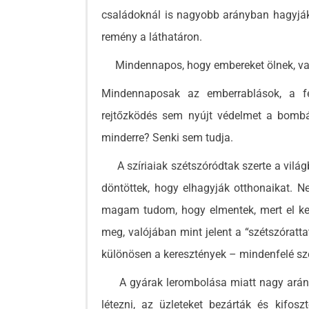
családoknál is nagyobb arányban hagyják 
remény a láthatáron.
Mindennapos, hogy embereket ölnek, vag
Mindennaposak az emberrablások, a fe
rejtőzködés sem nyújt védelmet a bombá
minderre? Senki sem tudja.
A szíriaiak szétszóródtak szerte a világb
döntöttek, hogy elhagyják otthonaikat. 
magam tudom, hogy elmentek, mert el kel
meg, valójában mint jelent a “szétszóratt
különösen a keresztények – mindenfelé sz
A gyárak lerombolása miatt nagy arány
létezni, az üzleteket bezárták és kifosz