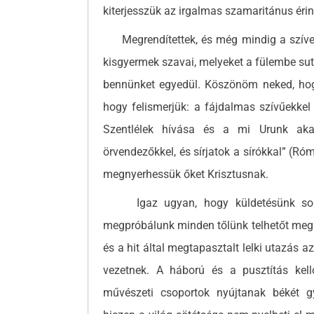
kiterjesszük az irgalmas szamaritánus érin
Megrendítettek, és még mindig a szívem
kisgyermek szavai, melyeket a fülembe su
bennünket egyedül. Köszönöm neked, hogy
hogy felismerjük: a fájdalmas szívűekke
Szentlélek hívása és a mi Urunk akar
örvendezőkkel, és sírjatok a sírókkal” (R
megnyerhessük őket Krisztusnak.
Igaz ugyan, hogy küldetésünk során
megpróbálunk minden tőlünk telhetőt megad
és a hit által megtapasztalt lelki utazás
vezetnek. A háború és a pusztítás kel
művészeti csoportok nyújtanak békét gy