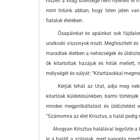
hiszen a világ sötétsége nem nyelheti el 
mint hitünk abban, hogy Isten jelen va
fiatalok életében.
Ősapáinkat és apáinkat sok fájdalom ér
uralkodó viszonyok miatt. Megfeszített és 
maradtak életben a nehézségek és üldöztet
ők kitartottak hazájuk és hitük mellett,
mélységét és súlyát: “Kitartásokkal megment
Kérjük tehát az Urat, adja meg nekün
kitartóak küldetésünkben, bármi történjék 
minden megpróbáltatást és üldöztetést el
“Számomra az élet Krisztus, a halál pedig n
Ahogyan Krisztus halálával legyőzte a hal
le a halált a szíriaiak, mert naponta meg