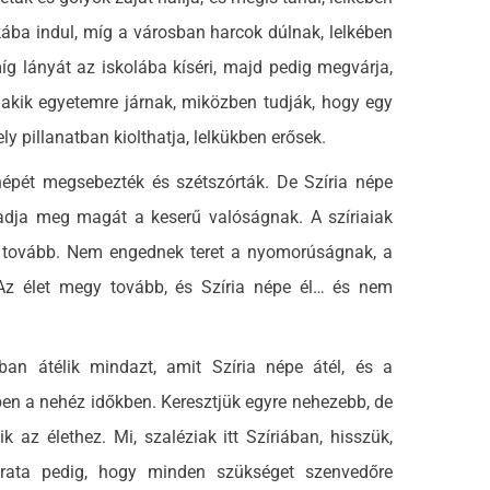
ába indul, míg a városban harcok dúlnak, lelkében
 míg lányát az iskolába kíséri, majd pedig megvárja,
, akik egyetemre járnak, miközben tudják, hogy egy
y pillanatban kiolthatja, lelkükben erősek.
épét megsebezték és szétszórták. De Szíria népe
m adja meg magát a keserű valóságnak. A szíriaiak
ek tovább. Nem engednek teret a nyomorúságnak, a
Az élet megy tovább, és Szíria népe él… és nem
átélik mindazt, amit Szíria népe átél, és a
ben a nehéz időkben. Keresztjük egyre nehezebb, de
ik az élethez. Mi, szaléziak itt Szíriában, hisszük,
arata pedig, hogy minden szükséget szenvedőre