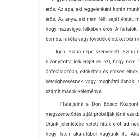
erős. Az apa, aki reggelenként korán munk
erős. Az anya, aki nem félti saját életét,
hogy hazavigye, lelkében erős. A fiatalok
bomba, rakéta vagy lövedék életüket bármel
Igen. Szíria népe szenvedett. Szíria n
bizonyította lelkierejét és azt, hogy ne
önfeláldozóan, eltökélten és erősen éln
kétségbeesésnek vagy meghátrálásnak. 
számít mások véleménye.
Fiataljaink a Don Bosco Központban 
megszentelődés útját próbálják járni ezek
Urunk jelenlétébe vetett hitük erőt ad nek
hogy Isten akaratából vagyunk itt. Ak