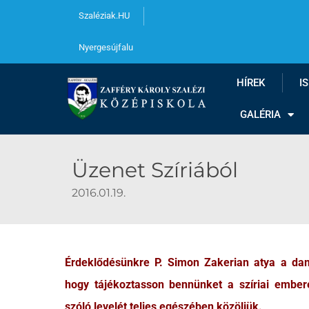
Szaléziak.HU
Nyergesújfalu
HÍREK
I
GALÉRIA
Üzenet Szíriából
2016.01.19.
Érdeklődésünkre P. Simon Zakerian atya a dama
hogy tájékoztasson bennünket a szíriai embere
szóló levelét teljes egészében közöljük.