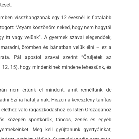
tését.
ben visszhangzanak egy 12 évesnél is fiatalabb
ttogott: “Atyám köszönöm neked, hogy nem hagytál
 itt vagy velünk”. A gyermek szavai elegendőek,
l maradni, örömben és bánatban velük élni – ez a
ata. Pál apostol szavai szerint “Örüljetek az
óm 12, 15), hogy mindenkinek mindene lehessünk, és
 nem értünk el mindent, amit reméltünk, de
ni Szíria fiataljainak. Hiszen a keresztény tanítás
 az élethez való ragaszkodáshoz és Isten Országához
lős közepén sportkörök, táncos, zenés és egyéb
ermekeinket. Meg kell gyújtanunk gyertyáinkat,