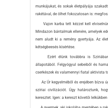
munkájukat, és sokak életpályája szakadt 
rakétával, de ölhet fokozatosan is: megfos
Vajon karba tett kézzel kell elviselnü
Mindazon bántalmak ellenére, amelyek eddig
nem aludt ki a remény gyertyája. Az éle
kétségbeesés kísértése.
Ezért élünk továbbra is Szíriában. 
állapotából. Felgyógyul sebeiből és hama
cserkészek és valamennyi fiatal aktivista 
Az Úr kegyelméből és erejében bízva úgy
szíriai civilizációt. Úgy határoztunk, h
keresztet. Igen: a kereszt követői lelkükben
A gyermek, aki iskolába mentében a rakétá