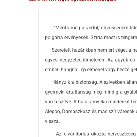
“Ments meg a vértől, üdvösségem Istene”
polgárra érvényesek. Szíria most is tengern
Szeretett hazánkban nem ért véget a harc
egyes négyzetcentiméterén. Az ágyúk é
emberi hangnál, ép elménél vagy beszélget
Hiányzik a biztonság. A szívekben álland
gyermeki ártatlanság még mindig a gyűlöle
van feszítve. A halál árnyéka mindenkit fen
Aleppo, Damaszkusz és más szír városok civ
vissza.
Az elvándorlás okozta vérveszteség n