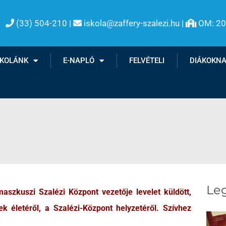
(33) 504-210 |
iskola@zaffery-szalezi.hu |
OM: 2

SKOLÁNK
E-NAPLÓ
FELVÉTELI
DIÁKOKN
Leg
szkuszi Szalézi Központ vezetője levelet küldött,
k életéről, a Szalézi-Központ helyzetéről. Szívhez