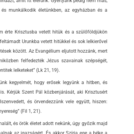
mindazt, amit itt elérünk. Gyertyánk pedig nem más,
n és munkálkodik életünkben, az egyházban és a
te Krisztusba vetett hitük és a szülőföldjükön
feltámadt Urunkba vetett hitükkel és sok lelkierővel
ések között. Az Evangélium eljutott hozzánk, mert
 miközben felfedezték Jézus szavainak szépségét,
itek lelketeket” (Lk 21, 19).
k kegyelmét, hogy erősek legyünk a hitben, és
is. Kérjük Szent Pál közbenjárását, aki Krisztusért
szenvedett, és örvendezzünk vele együtt, hiszen:
yereség” (Fil 1, 21).
ált, és örök életet adott nekünk, úgy győzik majd
halnak az igazságért. És akkor Szíria ege a béke a